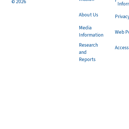
F
2026
©
Infor
About Us
Privac
Media
Web Po
Information
Research
Accessi
and
Reports