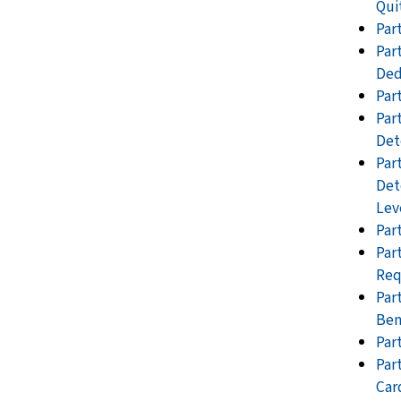
Qui
Par
Par
Ded
Par
Par
Det
Part
Det
Lev
Par
Par
Req
Part
Ben
Par
Par
Car