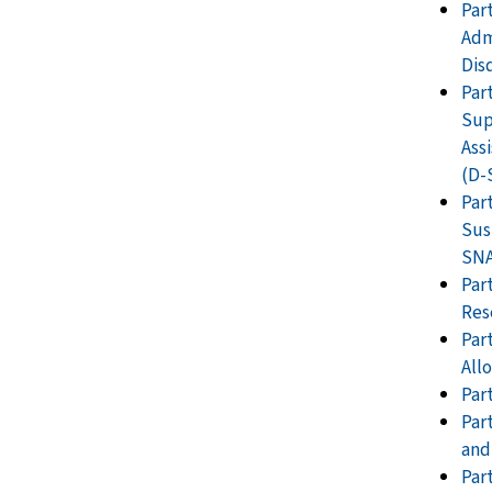
Part
Adm
Dis
Part
Sup
Ass
(D-
Par
Sus
SN
Par
Res
Par
All
Par
Par
and
Par