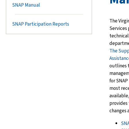
SNAP Manual
The Virgi
SNAP Participation Reports
Services
technical
departmen
The
Supp
Assistan
outlines
managemen
for SNAP 
most rece
available
provides 
changes 
SNA