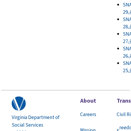
SNA
29
SNA
28
SNA
27
SNA
26
SNA
25
About
Tran
Careers
Civil R
Virginia Department of
Social Services
reed
Mission