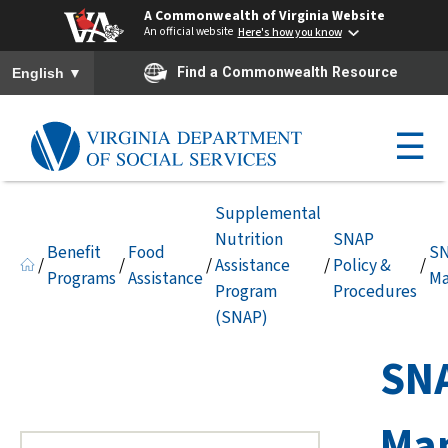
A Commonwealth of Virginia Website
An official website
Here's how you know
To ensure accurate screen reader translation, please ensure you h
▼
Find a Commonwealth Resource
English
☰
Supplemental
Nutrition
SNAP
Benefit
Food
S
/
/
/
Assistance
/
Policy &
/
Programs
Assistance
Ma
Program
Procedures
(SNAP)
SN
Ma